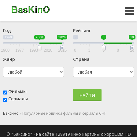
Год
Рейтинг
1960
2000
2026
0
5
10
1960
1977
1993
2010
2026
0
3
5
8
10
Жанр
Страна
Фильмы
НАЙТИ
Сериалы
Баксино
» Популярные новинки фильмы и сериалы СНГ
© "Баксино" - на сайте 128919 кино картины с хорошим HD